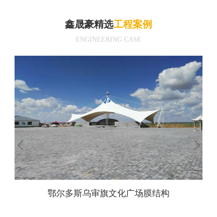
鑫晟豪精选
工程案例
ENGINEERING CASE
鄂尔多斯乌审旗文化广场膜结构
天