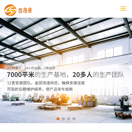
鑫晟豪首页
产品中心
工程案例
膜结构车棚
污水池反吊膜加盖
鑫晟豪资讯
关于鑫晟豪
联系鑫晟豪