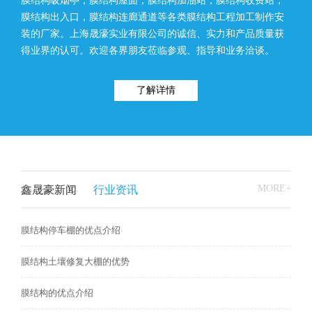
膜结构吸烟亭，膜结构屋面，膜结构加油站，膜结构收费站，
膜结构出入口，膜结构连廊通道等各类膜结构工程加工制作安
装的厂家。上海晟濠实业有限公司的诚信、实力和产品质量获
得业界的认可。欢迎各界朋友莅临参观、指导和业务洽谈。
了解详情
MORE+
鑫晟豪新闻
行业资讯
膜结构停车棚的优点介绍
膜结构土壤修复大棚的优势
膜结构的优点介绍