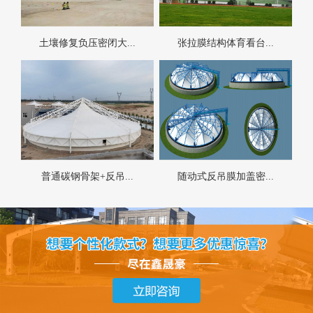
土壤修复负压密闭大...
张拉膜结构体育看台...
普通碳钢骨架+反吊...
随动式反吊膜加盖密...