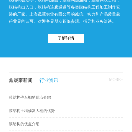
膜结构吸烟亭，膜结构屋面，膜结构加油站，膜结构收费站，
膜结构出入口，膜结构连廊通道等各类膜结构工程加工制作安
装的厂家。上海晟濠实业有限公司的诚信、实力和产品质量获
得业界的认可。欢迎各界朋友莅临参观、指导和业务洽谈。
了解详情
MORE+
鑫晟豪新闻
行业资讯
膜结构停车棚的优点介绍
膜结构土壤修复大棚的优势
膜结构的优点介绍