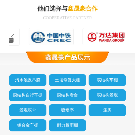
他们选择与
鑫晟豪合作
COOPERATIVE PARTNER
污水池反吊膜
土壤修复大棚
膜结构车棚
膜结构自行车棚
膜结构看台
膜结构景观
景观膜伞
吸烟亭
篷房
铝合金车棚
耐力板雨棚