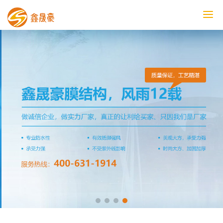
鑫晟豪首页
产品中心
工程案例
膜结构车棚
污水池反吊膜加盖
鑫晟豪资讯
关于鑫晟豪
联系鑫晟豪