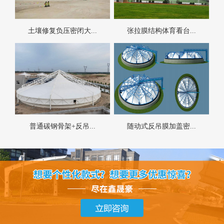
土壤修复负压密闭大...
张拉膜结构体育看台...
普通碳钢骨架+反吊...
随动式反吊膜加盖密...