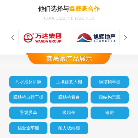
他们选择与
鑫晟豪合作
COOPERATIVE PARTNER
污水池反吊膜
土壤修复大棚
膜结构车棚
膜结构自行车棚
膜结构看台
膜结构景观
景观膜伞
吸烟亭
篷房
铝合金车棚
耐力板雨棚