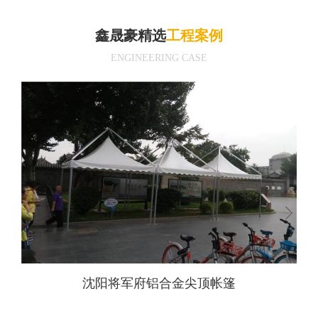
鑫晟豪精选
工程案例
ENGINEERING CASE
沈阳将军府铝合金尖顶帐篷
鄂尔