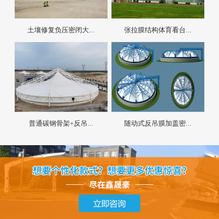
土壤修复负压密闭大...
张拉膜结构体育看台...
普通碳钢骨架+反吊...
随动式反吊膜加盖密...