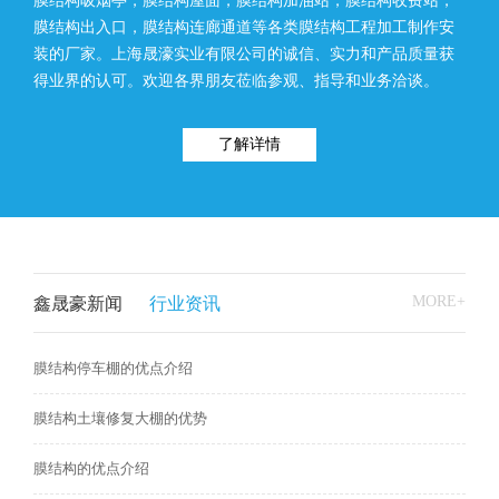
膜结构吸烟亭，膜结构屋面，膜结构加油站，膜结构收费站，
膜结构出入口，膜结构连廊通道等各类膜结构工程加工制作安
装的厂家。上海晟濠实业有限公司的诚信、实力和产品质量获
得业界的认可。欢迎各界朋友莅临参观、指导和业务洽谈。
了解详情
MORE+
鑫晟豪新闻
行业资讯
膜结构停车棚的优点介绍
膜结构土壤修复大棚的优势
膜结构的优点介绍