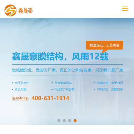
鑫晟豪首页
产品中心
工程案例
膜结构车棚
污水池反吊膜加盖
鑫晟豪资讯
关于鑫晟豪
联系鑫晟豪