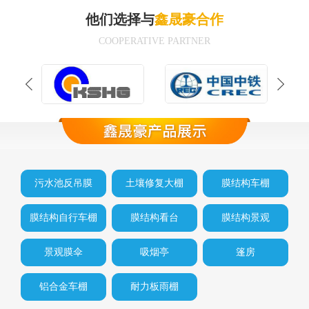
他们选择与
鑫晟豪合作
COOPERATIVE PARTNER
污水池反吊膜
土壤修复大棚
膜结构车棚
膜结构自行车棚
膜结构看台
膜结构景观
景观膜伞
吸烟亭
篷房
铝合金车棚
耐力板雨棚