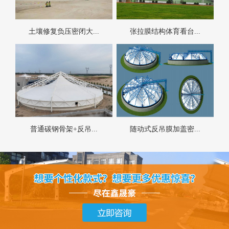
土壤修复负压密闭大...
张拉膜结构体育看台...
普通碳钢骨架+反吊...
随动式反吊膜加盖密...