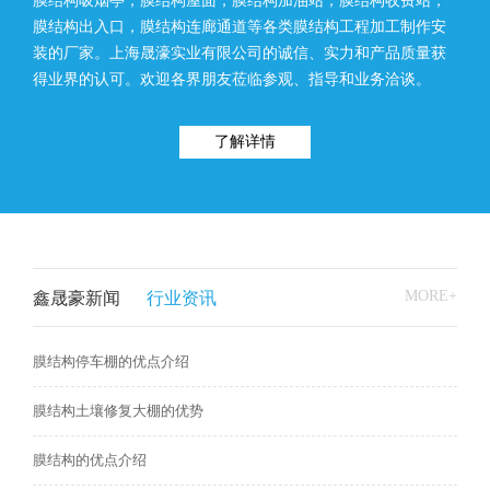
膜结构吸烟亭，膜结构屋面，膜结构加油站，膜结构收费站，
膜结构出入口，膜结构连廊通道等各类膜结构工程加工制作安
装的厂家。上海晟濠实业有限公司的诚信、实力和产品质量获
得业界的认可。欢迎各界朋友莅临参观、指导和业务洽谈。
了解详情
MORE+
鑫晟豪新闻
行业资讯
膜结构停车棚的优点介绍
膜结构土壤修复大棚的优势
膜结构的优点介绍