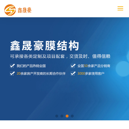
鑫晟豪首页
产品中心
工程案例
膜结构车棚
污水池反吊膜加盖
鑫晟豪资讯
关于鑫晟豪
联系鑫晟豪