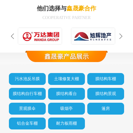
他们选择与
鑫晟豪合作
COOPERATIVE PARTNER
污水池反吊膜
土壤修复大棚
膜结构车棚
膜结构自行车棚
膜结构看台
膜结构景观
景观膜伞
吸烟亭
篷房
铝合金车棚
耐力板雨棚