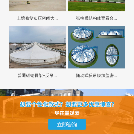
土壤修复负压密闭大...
张拉膜结构体育看台...
普通碳钢骨架+反吊...
随动式反吊膜加盖密...