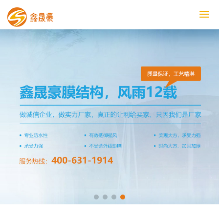
鑫晟豪首页
产品中心
工程案例
膜结构车棚
污水池反吊膜加盖
鑫晟豪资讯
关于鑫晟豪
联系鑫晟豪