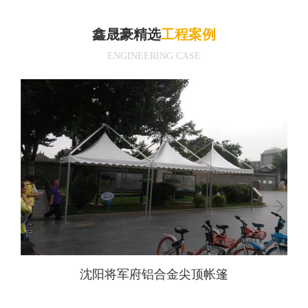
鑫晟豪精选
工程案例
ENGINEERING CASE
沈阳将军府铝合金尖顶帐篷