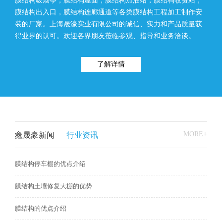
膜结构吸烟亭，膜结构屋面，膜结构加油站，膜结构收费站，
膜结构出入口，膜结构连廊通道等各类膜结构工程加工制作安
装的厂家。上海晟濠实业有限公司的诚信、实力和产品质量获
得业界的认可。欢迎各界朋友莅临参观、指导和业务洽谈。
了解详情
MORE+
鑫晟豪新闻
行业资讯
膜结构停车棚的优点介绍
膜结构土壤修复大棚的优势
膜结构的优点介绍