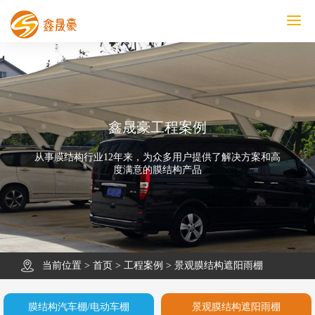
鑫晟豪首页
产品中心
工程案例
膜结构车棚
污水池反吊膜加盖
鑫晟豪资讯
关于鑫晟豪
联系鑫晟豪
鑫晟豪工程案例
从事膜结构行业12年来，为众多用户提供了解决方案和高
度满意的膜结构产品
当前位置 >
首页
>
工程案例
>
景观膜结构遮阳雨棚
膜结构汽车棚/电动车棚
景观膜结构遮阳雨棚