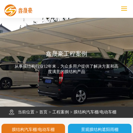
鑫晟豪首页
产品中心
工程案例
膜结构车棚
污水池反吊膜加盖
鑫晟豪资讯
关于鑫晟豪
联系鑫晟豪
鑫晟豪工程案例
从事膜结构行业12年来，为众多用户提供了解决方案和高
度满意的膜结构产品
当前位置 >
首页
>
工程案例
>
膜结构汽车棚/电动车棚
膜结构汽车棚/电动车棚
景观膜结构遮阳雨棚