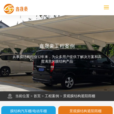
鑫晟豪首页
产品中心
工程案例
膜结构车棚
污水池反吊膜加盖
鑫晟豪资讯
关于鑫晟豪
联系鑫晟豪
鑫晟豪工程案例
从事膜结构行业12年来，为众多用户提供了解决方案和高
度满意的膜结构产品
当前位置 >
首页
>
工程案例
>
景观膜结构遮阳雨棚
膜结构汽车棚/电动车棚
景观膜结构遮阳雨棚