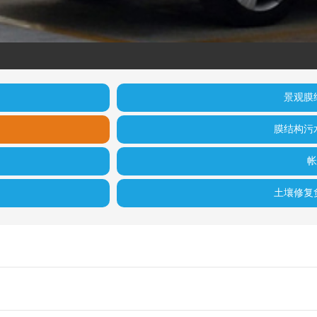
景观膜
膜结构污
帐
土壤修复