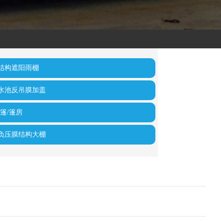
结构遮阳雨棚
水池反吊膜加盖
篷/篷房
负压膜结构大棚