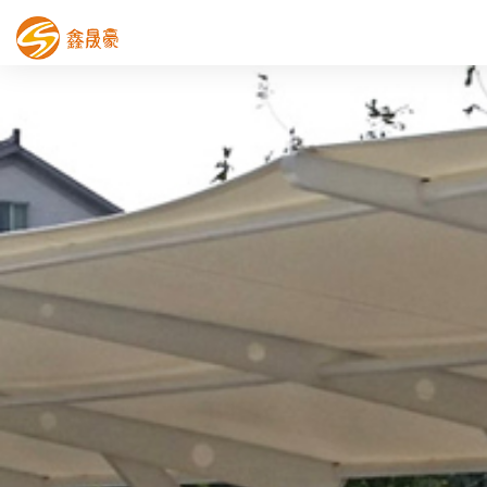
鑫晟豪首页
产品中心
工程案例
膜结构车棚
污水池反吊膜加盖
鑫晟豪资讯
关于鑫晟豪
联系鑫晟豪