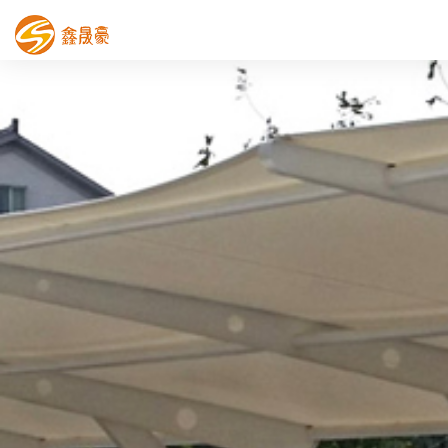
鑫晟豪首页
产品中心
工程案例
膜结构车棚
污水池反吊膜加盖
鑫晟豪资讯
关于鑫晟豪
联系鑫晟豪