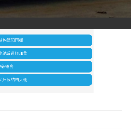
结构遮阳雨棚
水池反吊膜加盖
篷/篷房
负压膜结构大棚