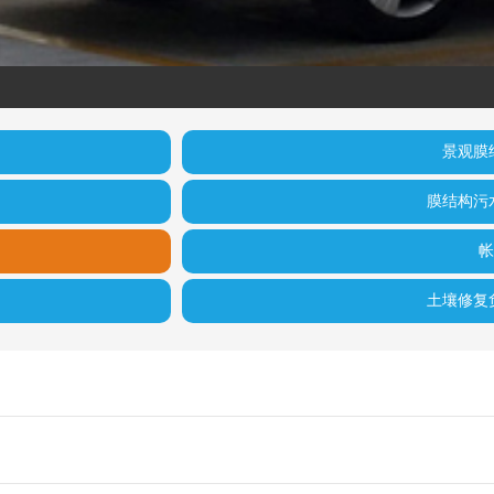
景观膜
膜结构污
帐
土壤修复