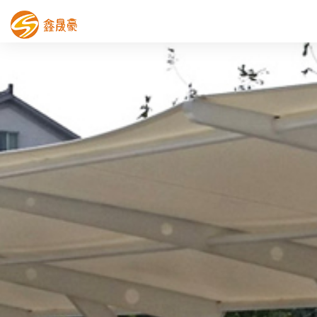
鑫晟豪首页
产品中心
工程案例
膜结构车棚
污水池反吊膜加盖
鑫晟豪资讯
关于鑫晟豪
联系鑫晟豪