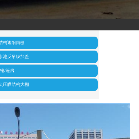
结构遮阳雨棚
水池反吊膜加盖
篷/篷房
负压膜结构大棚