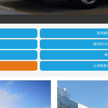
景观膜
膜结构污
帐
土壤修复