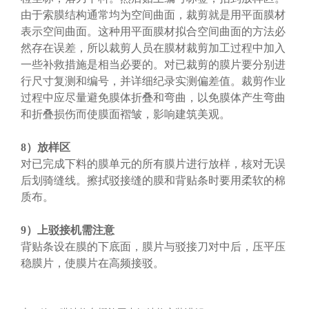
由于索膜结构通常均为空间曲面，裁剪就是用平面膜材
表示空间曲面。这种用平面膜材拟合空间曲面的方法必
然存在误差，所以裁剪人员在膜材裁剪加工过程中加入
一些补救措施是相当必要的。对已裁剪的膜片要分别进
行尺寸复测和编号，并详细纪录实测偏差值。裁剪作业
过程中应尽量避免膜体折叠和弯曲，以免膜体产生弯曲
和折叠损伤而使膜面褶皱，影响建筑美观。
8）放样区
对已完成下料的膜单元的所有膜片进行放样，核对无误
后划骑缝线。擦拭驳接缝的膜和背贴条时要用柔软的棉
质布。
9）上驳接机需注意
背贴条设在膜的下底面，膜片与驳接刀对中后，压平压
稳膜片，使膜片在高频接驳。