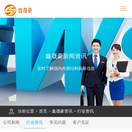
鑫晟豪首页
产品中心
工程案例
膜结构车棚
污水池反吊膜加盖
鑫晟豪资讯
关于鑫晟豪
联系鑫晟豪
鑫晟豪新闻资讯
实时了解国内外膜结构最新信息
当前位置 >
首页
>
鑫晟豪资讯
>
行业资讯
公司新闻
行业资讯
常见问题
客户见证