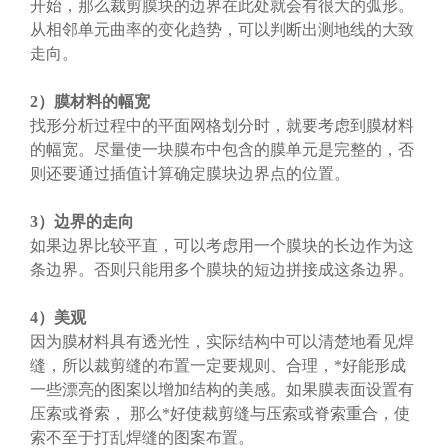
开始，那么裁剪膜块的边界在此处就会有很大的弧形。
从相邻单元曲率的变化趋势，可以判断出测地线的大致
走向。
2）膜材料的幅宽
找形分析过程中的平面网格划分时，就要考虑到膜材料
的幅宽。尽量使一块膜布中包含的膜单元是完整的，否
则还要通过插值计算确定膜块边界点的位置。
3）边界的走向
如果边界比较平直，可以考虑用一个膜块的长边作为这
条边界。否则只能用多个膜块的短边拼接成这条边界。
4）美观
因为膜材料具有透光性，实际结构中可以清楚地看见焊
缝，所以裁剪缝的布置一定要规则、合理，*好能形成
一些漂亮的图案以增加结构的美感。如果膜表面设置有
压索或脊索， 那么*好使裁剪缝与压索或脊索重合，使
索不至于打乱焊缝的图案布置。