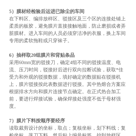
5）膜材经检验后运进已除尘的车间
在下料区、编排放样区、驳接区及三个区的连接处铺上
柔质的板胶，避免膜片直接接触地面，防止磨损或者弄
脏膜材。进入车间的人员必须穿洁净的衣服，换上车间
专用的柔软拖鞋或只穿袜子。
6）抽样取20组膜片和背贴条品
采用60mm宽的驳接刀，确定4组不同的驳接温度、电
流、压刀时间，驳接好后进行双向拉断试验，获取*佳
受力和外观的驳接数据，填好确定的数据贴在驳接机
上，膜片驳接按此表数据进行驳接。其中热熔合方案应
根据排水方向和膜片连接节点确定。在正式热合加工
前，要进行焊接试验，确保焊接处强度不低于母材强
度。
7）膜片下料按顺序要经序
读取裁剪设计的坐标，取点；复核坐标，划下料线；复
检坐标，落刀下料。然后贴上编号标签，抬到放样区。