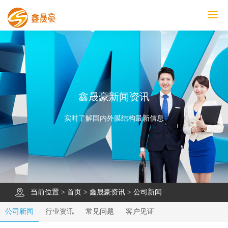
鑫晟豪首页
产品中心
工程案例
膜结构车棚
污水池反吊膜加盖
鑫晟豪资讯
关于鑫晟豪
联系鑫晟豪
鑫晟豪新闻资讯
实时了解国内外膜结构最新信息
当前位置 >
首页
>
鑫晟豪资讯
>
公司新闻
公司新闻
行业资讯
常见问题
客户见证