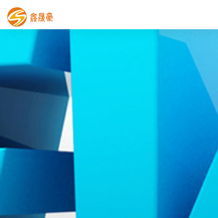
鑫晟豪首页
产品中心
工程案例
膜结构车棚
污水池反吊膜加盖
鑫晟豪资讯
关于鑫晟豪
联系鑫晟豪