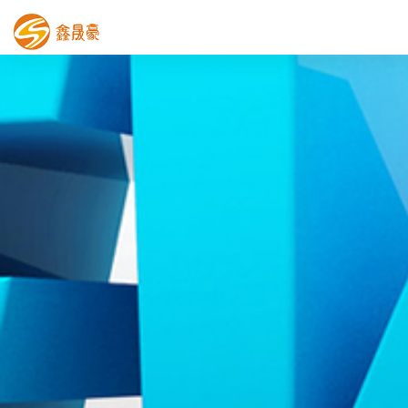
鑫晟豪首页
产品中心
工程案例
膜结构车棚
污水池反吊膜加盖
鑫晟豪资讯
关于鑫晟豪
联系鑫晟豪