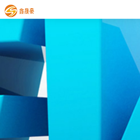
鑫晟豪首页
产品中心
工程案例
膜结构车棚
污水池反吊膜加盖
鑫晟豪资讯
关于鑫晟豪
联系鑫晟豪