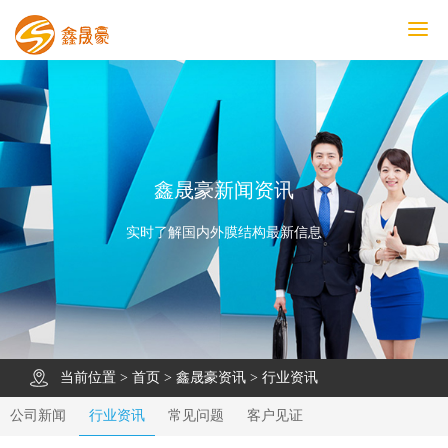
鑫晟豪首页
产品中心
工程案例
膜结构车棚
污水池反吊膜加盖
鑫晟豪资讯
关于鑫晟豪
联系鑫晟豪
鑫晟豪新闻资讯
实时了解国内外膜结构最新信息
当前位置 >
首页
>
鑫晟豪资讯
>
行业资讯
公司新闻
行业资讯
常见问题
客户见证