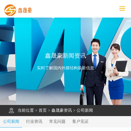
鑫晟豪首页
产品中心
工程案例
膜结构车棚
污水池反吊膜加盖
鑫晟豪资讯
关于鑫晟豪
联系鑫晟豪
鑫晟豪新闻资讯
实时了解国内外膜结构最新信息
当前位置 >
首页
>
鑫晟豪资讯
>
公司新闻
公司新闻
行业资讯
常见问题
客户见证