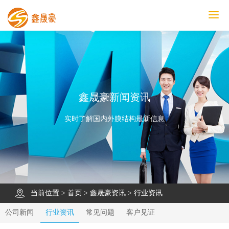
鑫晟豪首页
产品中心
工程案例
膜结构车棚
污水池反吊膜加盖
鑫晟豪资讯
关于鑫晟豪
联系鑫晟豪
鑫晟豪新闻资讯
实时了解国内外膜结构最新信息
当前位置 >
首页
>
鑫晟豪资讯
>
行业资讯
公司新闻
行业资讯
常见问题
客户见证