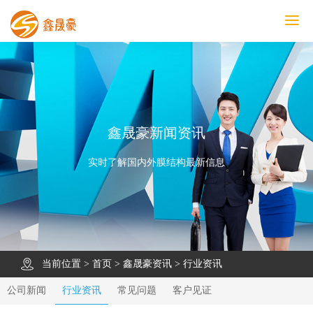
鑫晟豪首页
产品中心
工程案例
膜结构车棚
污水池反吊膜加盖
鑫晟豪资讯
关于鑫晟豪
联系鑫晟豪
鑫晟豪新闻资讯
实时了解国内外膜结构最新信息
当前位置 >
首页
>
鑫晟豪资讯
>
行业资讯
公司新闻
行业资讯
常见问题
客户见证