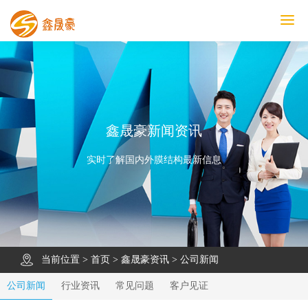
鑫晟豪首页
产品中心
工程案例
膜结构车棚
污水池反吊膜加盖
鑫晟豪资讯
关于鑫晟豪
联系鑫晟豪
鑫晟豪新闻资讯
实时了解国内外膜结构最新信息
当前位置 >
首页
>
鑫晟豪资讯
>
公司新闻
公司新闻
行业资讯
常见问题
客户见证