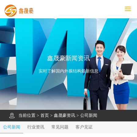
鑫晟豪首页
产品中心
工程案例
膜结构车棚
污水池反吊膜加盖
鑫晟豪资讯
关于鑫晟豪
联系鑫晟豪
鑫晟豪新闻资讯
实时了解国内外膜结构最新信息
当前位置 >
首页
>
鑫晟豪资讯
>
公司新闻
公司新闻
行业资讯
常见问题
客户见证