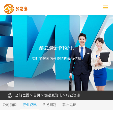
鑫晟豪首页
产品中心
工程案例
膜结构车棚
污水池反吊膜加盖
鑫晟豪资讯
关于鑫晟豪
联系鑫晟豪
鑫晟豪新闻资讯
实时了解国内外膜结构最新信息
当前位置 >
首页
>
鑫晟豪资讯
>
行业资讯
公司新闻
行业资讯
常见问题
客户见证