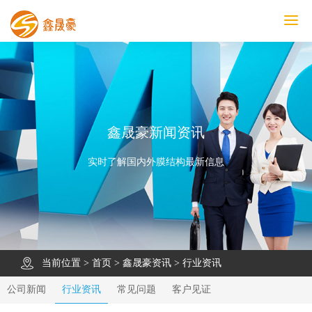
鑫晟豪首页
产品中心
工程案例
膜结构车棚
污水池反吊膜加盖
鑫晟豪资讯
关于鑫晟豪
联系鑫晟豪
鑫晟豪新闻资讯
实时了解国内外膜结构最新信息
当前位置 >
首页
>
鑫晟豪资讯
>
行业资讯
公司新闻
行业资讯
常见问题
客户见证