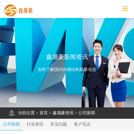
鑫晟豪首页
产品中心
工程案例
膜结构车棚
污水池反吊膜加盖
鑫晟豪资讯
关于鑫晟豪
联系鑫晟豪
鑫晟豪新闻资讯
实时了解国内外膜结构最新信息
当前位置 >
首页
>
鑫晟豪资讯
>
公司新闻
公司新闻
行业资讯
常见问题
客户见证