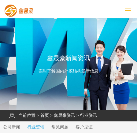
鑫晟豪首页
产品中心
工程案例
膜结构车棚
污水池反吊膜加盖
鑫晟豪资讯
关于鑫晟豪
联系鑫晟豪
鑫晟豪新闻资讯
实时了解国内外膜结构最新信息
当前位置 >
首页
>
鑫晟豪资讯
>
行业资讯
公司新闻
行业资讯
常见问题
客户见证