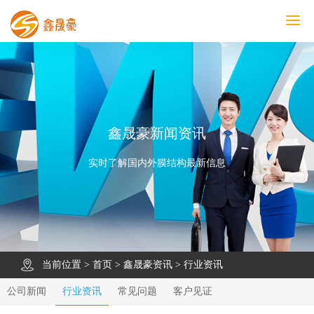
鑫晟豪首页
产品中心
工程案例
膜结构车棚
污水池反吊膜加盖
鑫晟豪资讯
关于鑫晟豪
联系鑫晟豪
鑫晟豪新闻资讯
实时了解国内外膜结构最新信息
当前位置 >
首页
>
鑫晟豪资讯
>
行业资讯
公司新闻
行业资讯
常见问题
客户见证