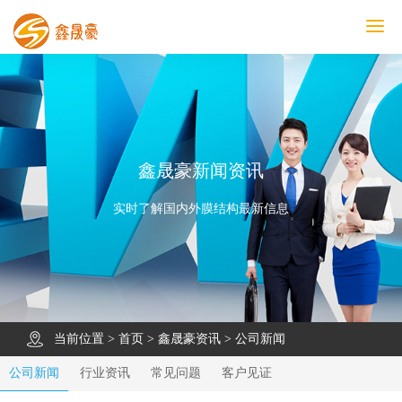
鑫晟豪首页
产品中心
工程案例
膜结构车棚
污水池反吊膜加盖
鑫晟豪资讯
关于鑫晟豪
联系鑫晟豪
鑫晟豪新闻资讯
实时了解国内外膜结构最新信息
当前位置 >
首页
>
鑫晟豪资讯
>
公司新闻
公司新闻
行业资讯
常见问题
客户见证