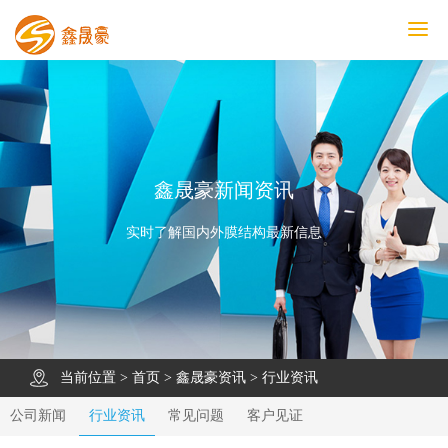
鑫晟豪首页
产品中心
工程案例
膜结构车棚
污水池反吊膜加盖
鑫晟豪资讯
关于鑫晟豪
联系鑫晟豪
鑫晟豪新闻资讯
实时了解国内外膜结构最新信息
当前位置 >
首页
>
鑫晟豪资讯
>
行业资讯
公司新闻
行业资讯
常见问题
客户见证