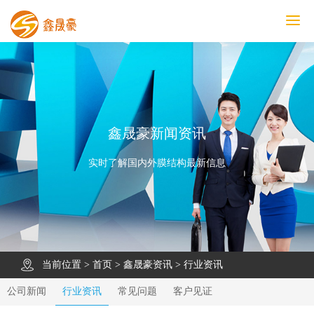
鑫晟豪首页
产品中心
工程案例
膜结构车棚
污水池反吊膜加盖
鑫晟豪资讯
关于鑫晟豪
联系鑫晟豪
鑫晟豪新闻资讯
实时了解国内外膜结构最新信息
当前位置 >
首页
>
鑫晟豪资讯
>
行业资讯
公司新闻
行业资讯
常见问题
客户见证