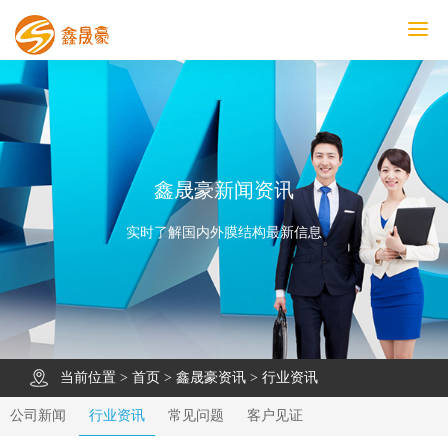
鑫晟豪首页
产品中心
工程案例
膜结构车棚
污水池反吊膜加盖
鑫晟豪资讯
关于鑫晟豪
联系鑫晟豪
鑫晟豪新闻资讯
实时了解国内外膜结构最新信息
当前位置 >
首页
>
鑫晟豪资讯
>
行业资讯
公司新闻
行业资讯
常见问题
客户见证