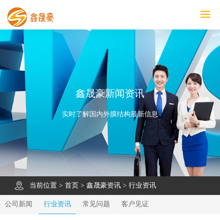
鑫晟豪首页
产品中心
工程案例
膜结构车棚
污水池反吊膜加盖
鑫晟豪资讯
关于鑫晟豪
联系鑫晟豪
鑫晟豪新闻资讯
实时了解国内外膜结构最新信息
当前位置 >
首页
>
鑫晟豪资讯
>
行业资讯
公司新闻
行业资讯
常见问题
客户见证