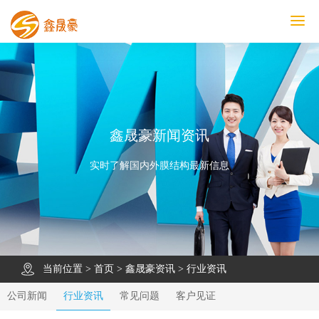
鑫晟豪首页
产品中心
工程案例
膜结构车棚
污水池反吊膜加盖
鑫晟豪资讯
关于鑫晟豪
联系鑫晟豪
鑫晟豪新闻资讯
实时了解国内外膜结构最新信息
当前位置 >
首页
>
鑫晟豪资讯
>
行业资讯
公司新闻
行业资讯
常见问题
客户见证