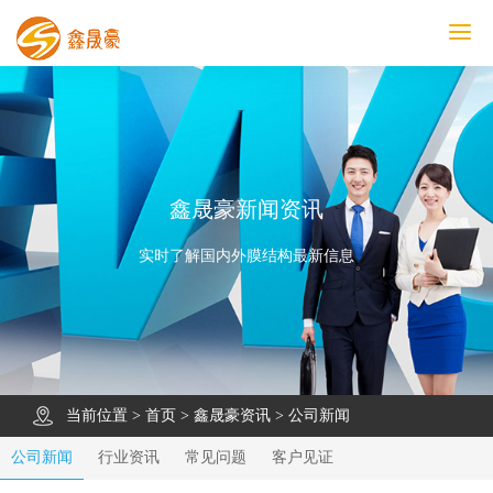
鑫晟豪首页
产品中心
工程案例
膜结构车棚
污水池反吊膜加盖
鑫晟豪资讯
关于鑫晟豪
联系鑫晟豪
鑫晟豪新闻资讯
实时了解国内外膜结构最新信息
当前位置 >
首页
>
鑫晟豪资讯
>
公司新闻
公司新闻
行业资讯
常见问题
客户见证