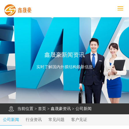
鑫晟豪首页
产品中心
工程案例
膜结构车棚
污水池反吊膜加盖
鑫晟豪资讯
关于鑫晟豪
联系鑫晟豪
鑫晟豪新闻资讯
实时了解国内外膜结构最新信息
当前位置 >
首页
>
鑫晟豪资讯
>
公司新闻
公司新闻
行业资讯
常见问题
客户见证