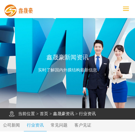
鑫晟豪首页
产品中心
工程案例
膜结构车棚
污水池反吊膜加盖
鑫晟豪资讯
关于鑫晟豪
联系鑫晟豪
鑫晟豪新闻资讯
实时了解国内外膜结构最新信息
当前位置 >
首页
>
鑫晟豪资讯
>
行业资讯
公司新闻
行业资讯
常见问题
客户见证