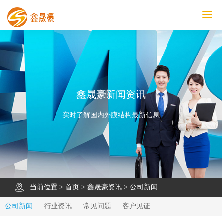
鑫晟豪首页
产品中心
工程案例
膜结构车棚
污水池反吊膜加盖
鑫晟豪资讯
关于鑫晟豪
联系鑫晟豪
鑫晟豪新闻资讯
实时了解国内外膜结构最新信息
当前位置 >
首页
>
鑫晟豪资讯
>
公司新闻
公司新闻
行业资讯
常见问题
客户见证