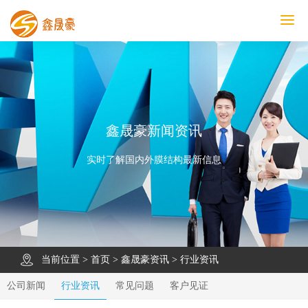
鑫晟豪首页
产品中心
工程案例
膜结构车棚
污水池反吊膜加盖
鑫晟豪资讯
关于鑫晟豪
联系鑫晟豪
鑫晟豪新闻资讯
实时了解国内外膜结构最新信息
当前位置 >
首页
>
鑫晟豪资讯
>
行业资讯
公司新闻
行业资讯
常见问题
客户见证