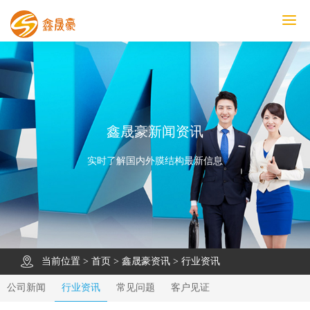
鑫晟豪首页
产品中心
工程案例
膜结构车棚
污水池反吊膜加盖
鑫晟豪资讯
关于鑫晟豪
联系鑫晟豪
鑫晟豪新闻资讯
实时了解国内外膜结构最新信息
当前位置 >
首页
>
鑫晟豪资讯
>
行业资讯
公司新闻
行业资讯
常见问题
客户见证