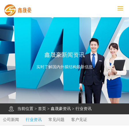
鑫晟豪首页
产品中心
工程案例
膜结构车棚
污水池反吊膜加盖
鑫晟豪资讯
关于鑫晟豪
联系鑫晟豪
鑫晟豪新闻资讯
实时了解国内外膜结构最新信息
当前位置 >
首页
>
鑫晟豪资讯
>
行业资讯
公司新闻
行业资讯
常见问题
客户见证