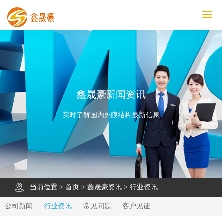
鑫晟豪首页
产品中心
工程案例
膜结构车棚
污水池反吊膜加盖
鑫晟豪资讯
关于鑫晟豪
联系鑫晟豪
鑫晟豪新闻资讯
实时了解国内外膜结构最新信息
当前位置 >
首页
>
鑫晟豪资讯
>
行业资讯
公司新闻
行业资讯
常见问题
客户见证