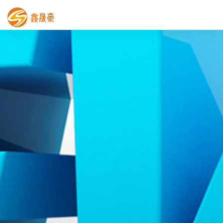
鑫晟豪首页
产品中心
工程案例
膜结构车棚
污水池反吊膜加盖
鑫晟豪资讯
关于鑫晟豪
联系鑫晟豪