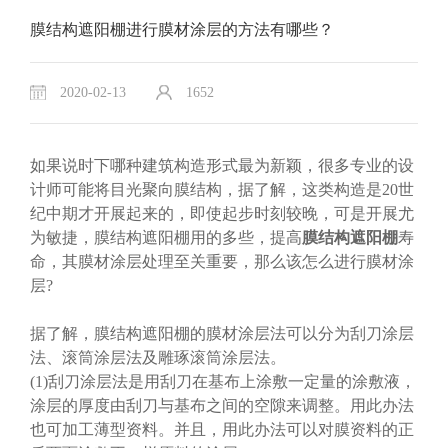
膜结构遮阳棚进行膜材涂层的方法有哪些？
2020-02-13
1652
如果说时下哪种建筑构造形式最为新颖，很多专业的设
计师可能将目光聚向膜结构，据了解，这类构造是20世
纪中期才开展起来的，即使起步时刻较晚，可是开展尤
为敏捷，膜结构遮阳棚用的多些，提高
膜结构遮阳棚
寿
命，其膜材涂层处理至关重要，那么该怎么进行膜材涂
层?
据了解，膜结构遮阳棚的膜材涂层法可以分为刮刀涂层
法、滚筒涂层法及雕琢滚筒涂层法。
(1)刮刀涂层法是用刮刀在基布上涂敷一定量的涂敷液，
涂层的厚度由刮刀与基布之间的空隙来调整。用此办法
也可加工薄型资料。并且，用此办法可以对膜资料的正