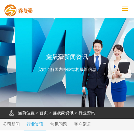
鑫晟豪首页
产品中心
工程案例
膜结构车棚
污水池反吊膜加盖
鑫晟豪资讯
关于鑫晟豪
联系鑫晟豪
鑫晟豪新闻资讯
实时了解国内外膜结构最新信息
当前位置 >
首页
>
鑫晟豪资讯
>
行业资讯
公司新闻
行业资讯
常见问题
客户见证