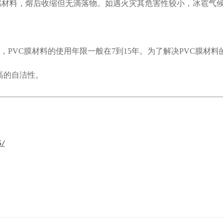
材料，熔后收缩但无滴落物。如遇火灾其危害性较小，冰雹气候
，PVC膜材料的使用年限一般在7到15年。为了解决PVC膜材料
高的自洁性。
5/