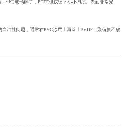
，即使玻璃碎了，ETFE也仅留下小小凹痕。表面非常光
的自洁性问题，通常在PVC涂层上再涂上PVDF（聚偏氟乙酸