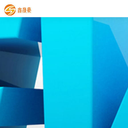
鑫晟豪首页
产品中心
工程案例
膜结构车棚
污水池反吊膜加盖
鑫晟豪资讯
关于鑫晟豪
联系鑫晟豪