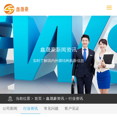
鑫晟豪首页
产品中心
工程案例
膜结构车棚
污水池反吊膜加盖
鑫晟豪资讯
关于鑫晟豪
联系鑫晟豪
鑫晟豪新闻资讯
实时了解国内外膜结构最新信息
当前位置 >
首页
>
鑫晟豪资讯
>
行业资讯
公司新闻
行业资讯
常见问题
客户见证