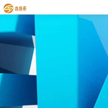
鑫晟豪首页
产品中心
工程案例
膜结构车棚
污水池反吊膜加盖
鑫晟豪资讯
关于鑫晟豪
联系鑫晟豪