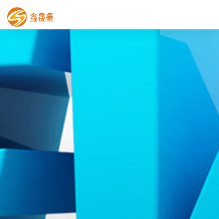
鑫晟豪首页
产品中心
工程案例
膜结构车棚
污水池反吊膜加盖
鑫晟豪资讯
关于鑫晟豪
联系鑫晟豪