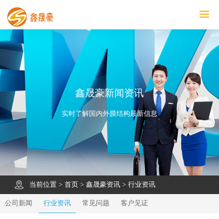
鑫晟豪首页
产品中心
工程案例
膜结构车棚
污水池反吊膜加盖
鑫晟豪资讯
关于鑫晟豪
联系鑫晟豪
鑫晟豪新闻资讯
实时了解国内外膜结构最新信息
当前位置 >
首页
>
鑫晟豪资讯
>
行业资讯
公司新闻
行业资讯
常见问题
客户见证