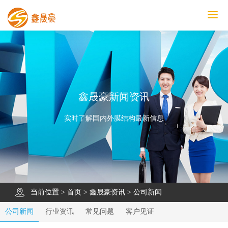
鑫晟豪首页
产品中心
工程案例
膜结构车棚
污水池反吊膜加盖
鑫晟豪资讯
关于鑫晟豪
联系鑫晟豪
鑫晟豪新闻资讯
实时了解国内外膜结构最新信息
当前位置 >
首页
>
鑫晟豪资讯
>
公司新闻
公司新闻
行业资讯
常见问题
客户见证