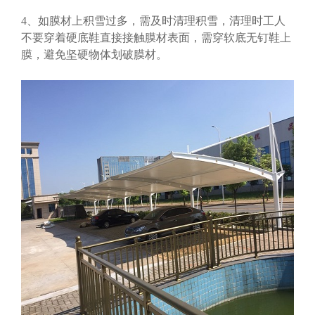
4、如膜材上积雪过多，需及时清理积雪，清理时工人
不要穿着硬底鞋直接接触膜材表面，需穿软底无钉鞋上
膜，避免坚硬物体划破膜材。