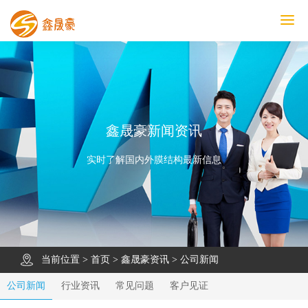
鑫晟豪首页
产品中心
工程案例
膜结构车棚
污水池反吊膜加盖
鑫晟豪资讯
关于鑫晟豪
联系鑫晟豪
鑫晟豪新闻资讯
实时了解国内外膜结构最新信息
当前位置 >
首页
>
鑫晟豪资讯
>
公司新闻
公司新闻
行业资讯
常见问题
客户见证